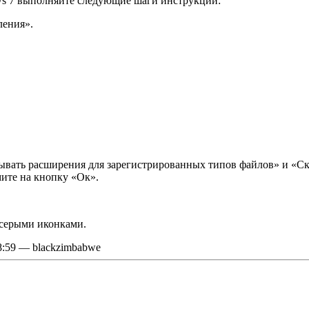
ws 7 выполняйте следующие шаги инструкций:
ления».
ывать расширения для зарегистрированных типов файлов» и «С
ите на кнопку «Ок».
серыми иконками.
8:59 — blackzimbabwe