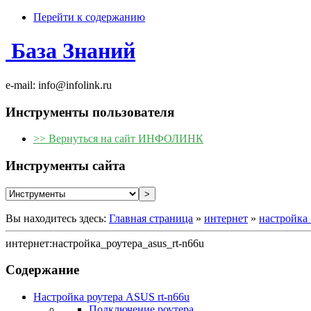
Перейти к содержанию
База Знаний
e-mail: info@infolink.ru
Инструменты пользователя
>> Вернуться на сайт ИНФОЛИНК
Инструменты сайта
Вы находитесь здесь:
Главная страница
»
интернет
»
настройка_
интернет:настройка_роутера_asus_rt-n66u
Содержание
Настройка роутера ASUS rt-n66u
Подключение роутера