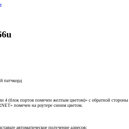
е
66u
ый патчкорд
ли 4 (блок портов помечен желтым цветом)» с обратной стороны
RNET» помечен на роутере синим цветом.
ставьте автоматическое получение адресов: