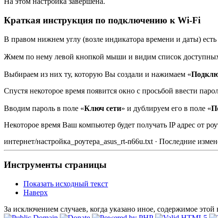
На этом настройка завершена.
Краткая инструкция по подключению к Wi-Fi
В правом нижнем углу (возле индикатора времени и даты) есть
Жмем по нему левой кнопкой мыши и видим список доступных
Выбираем из них ту, которую Вы создали и нажимаем «
Подклю
Спустя некоторое время появится окно с просьбой ввести паро
Вводим пароль в поле «
Ключ сети
» и дублируем его в поле «
П
Некоторое время Ваш компьютер будет получать IP адрес от ро
интернет/настройка_роутера_asus_rt-n66u.txt · Последние измен
Инструменты страницы
Показать исходный текст
Наверх
За исключением случаев, когда указано иное, содержимое этой