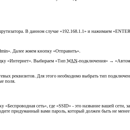
ршрутизатора. В данном случае «192.168.1.1» и нажимаем «ENTE
dmin». Далее жмем кнопку «Отправить».
адку «Интернет». Выбираем «Тип
WAN
-подключения» → «Автома
тевых реквизитов. Для этого необходимо выбрать тип подключен
ые поля.
у «Беспроводная сеть», где «SSID» - это название вашей сети
водите придуманный вами пароль, который должен быть не мене