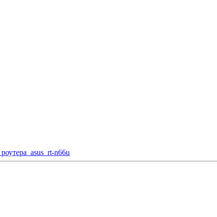
роутера_asus_rt-n66u