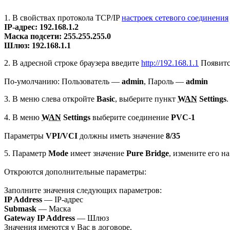
1. В свойствах протокола TCP/IP
настроек сетевого соединения
IP-адрес: 192.168.1.2
Маска подсети: 255.255.255.0
Шлюз: 192.168.1.1
2. В адресной строке браузера введите
http://192.168.1.1
Появится
По-умолчанию: Пользователь —
admin
, Пароль —
admin
3. В меню слева откройте
Basic
, выберите пункт
WAN
Settings
.
4. В меню
WAN
Settings
выберите соединение
PVC-1
Параметры
VPI/VCI
должны иметь значение
8/35
5. Параметр
Mode
имеет значение
Pure Bridge
, измените его н
Откроются дополнительные параметры:
Заполните значения следующих параметров:
IP Address
— IP-адрес
Submask
— Маска
Gateway IP Address
— Шлюз
Значения имеются у Вас в договоре.