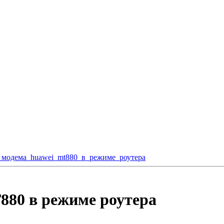
_модема_huawei_mt880_в_режиме_роутера
880 в режиме роутера