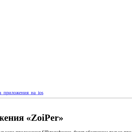
а_приложения_на_ios
жения «ZoiPer»