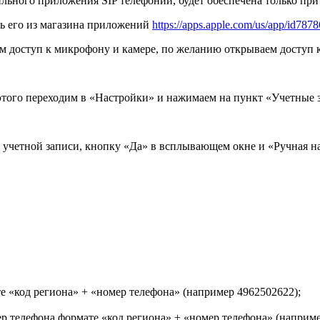
ильного приложения SIP телефонии, будет обеспечена только п
ь его из магазина приложений
https://apps.apple.com/us/app/id787
м доступ к микрофону и камере, по желанию открываем доступ к
этого переходим в «Настройки» и нажимаем на пункт «Учетные 
 учетной записи, кнопку «Да» в всплывающем окне и «Ручная н
е «код региона» + «номер телефона» (например 4962502622);
мер телефона формате «код региона» + «номер телефона» (наприм