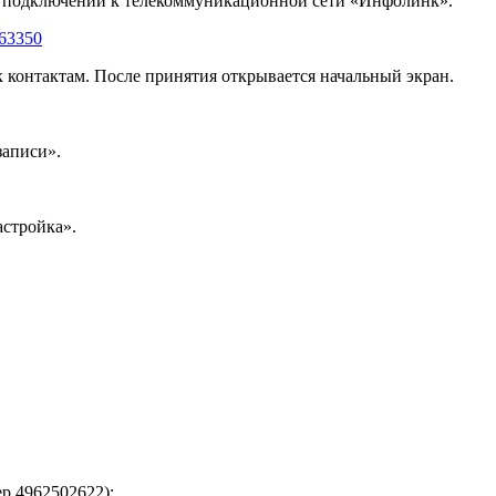
ри подключении к телекоммуникационной сети «Инфолинк».
863350
 контактам. После принятия открывается начальный экран.
записи».
астройка».
ер 4962502622);