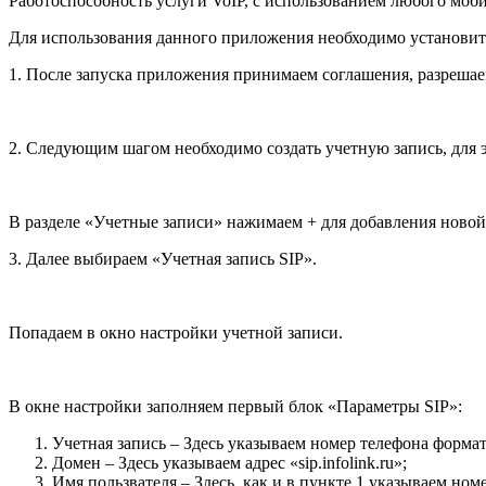
Работоспособность услуги VoIP, с использованием любого моб
Для использования данного приложения необходимо установит
1. После запуска приложения принимаем соглашения, разрешае
2. Следующим шагом необходимо создать учетную запись, для 
В разделе «Учетные записи» нажимаем + для добавления новой
3. Далее выбираем «Учетная запись SIP».
Попадаем в окно настройки учетной записи.
В окне настройки заполняем первый блок «Параметры SIP»:
Учетная запись – Здесь указываем номер телефона формат
Домен – Здесь указываем адрес «sip.infolink.ru»;
Имя пользвателя – Здесь, как и в пункте 1 указываем но