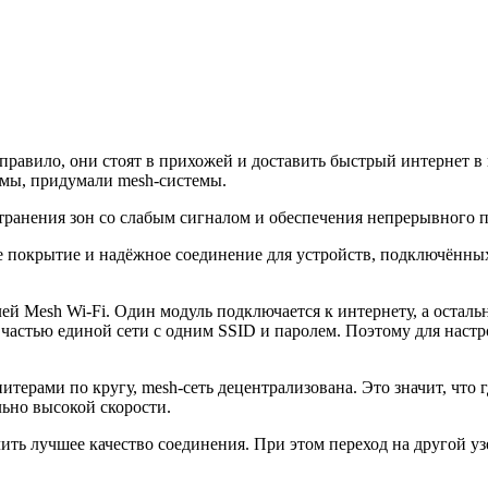
 правило, они стоят в прихожей и доставить быстрый интернет 
лемы, придумали mesh-системы.
транения зон со слабым сигналом и обеспечения непрерывного п
 покрытие и надёжное соединение для устройств, подключённых 
лей Mesh Wi-Fi. Один модуль подключается к интернету, а остал
я частью единой сети с одним SSID и паролем. Поэтому для наст
питерами по кругу, mesh-сеть децентрализована. Это значит, что
ьно высокой скорости.
чить лучшее качество соединения. При этом переход на другой у