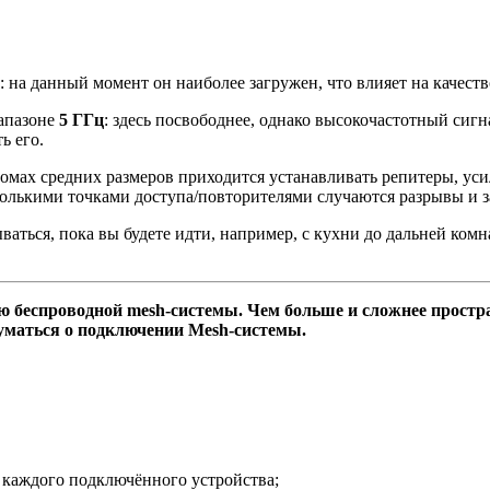
: на данный момент он наиболее загружен, что влияет на качеств
иапазоне
5 ГГц
: здесь посвободнее, однако высокочастотный сигн
ь его.
 домах средних размеров приходится устанавливать репитеры, ус
сколькими точками доступа/повторителями случаются разрывы и 
аться, пока вы будете идти, например, с кухни до дальней комн
 беспроводной mesh-системы. Чем больше и сложнее простра
думаться о подключении Mesh-системы.
я каждого подключённого устройства;