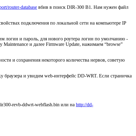
port/router-database
вбив в поиск DIR-300 B1. Нам нужен файл
 свойствах подключения по локальной сети на компьютере IP
м логин и пароль, для нового роутера логин по умолчанию -
у Maintenance и далее Firmware Update, нажимаем “browse”
ности и сохранения некоторого количества нервов, советую
року браузера и увидим web-интерфейс DD-WRT. Если страничка
r300-revb-ddwrt-webflash.bin или на
http://dd-