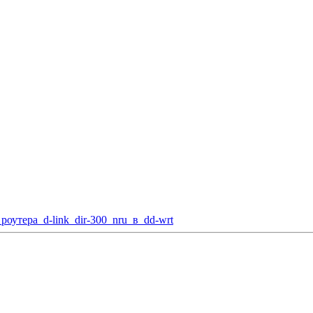
оутера_d-link_dir-300_nru_в_dd-wrt