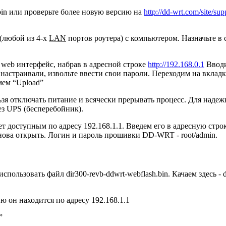
h.bin или проверьте более новую версию на
http://dd-wrt.com/site/sup
 (любой из 4-х
LAN
портов роутера) с компьютером. Назначьте в
в web интерфейс, набрав в адресной строке
http://192.168.0.1
Вводи
и настраивали, извольте ввести свои пароли. Переходим на вкладк
мем “Upload”
ьзя отключать питание и всячески прерывать процесс. Для надеж
з UPS (бесперебойник).
ет доступным по адресу 192.168.1.1. Введем его в адресную ст
снова открыть. Логин и пароль прошивки DD-WRT - root/admin.
ьзовать файл dir300-revb-ddwrt-webflash.bin. Качаем здесь - di
 он находится по адресу 192.168.1.1
”