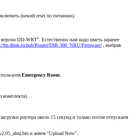
ключить (некий reset по питанию).
е версии DD-WRT”. Естественно нам надо иметь заранее
p://ftp.dlink.ru/pub/Router/DIR-300_NRU/Firmware/
, выбрав
используем
Emergency Room
.
з комплекта).
загрузки роутера около 15 секунд и только потом отпускаем
2.05_abnj.bin и жмем “Upload Now”.