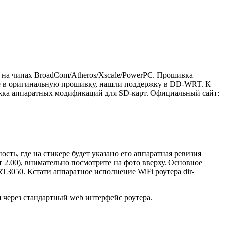
на чипах BroadCom/Atheros/Xscale/PowerPC. Прошивка
е в оригинальную прошивку, нашли поддержку в DD-WRT. К
держка аппаратных модификаций для SD-карт. Официальный сайт:
сть, где на стикере будет указано его аппаратная ревизия
т 2.00), внимательно посмотрите на фото вверху. Основное
RT3050. Кстати аппаратное исполнение WiFi роутера dir-
через стандартный web интерфейс роутера.