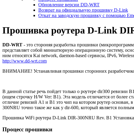
Обновление версии DD-WRT
Возврат на официальную прошивку D-Link
Откат на заводскую прошивку с помощью Em
Прошивка роутера D-Link D
DD-WRT
- это стороняя разработка прошивки (микропрограм
представляет собой миниатюрную операционную систему, осн
ним относятся Kai network, daemon-based сервисы, IPv6, Wirel
http://www.dd-wrt.com
ВНИМАНИЕ! Устанавливая прошивки сторонних разработчиков 
В данной статье речь пойдет только о роутере dir300 ревизии 
(ищем строчку H/W Ver: B1). Эта модель отличается от более с
отличие ревизий А1 и В1 это чип на котором роутер основан, в
300NRU точно такое же как у dir-600, который является полн
Прошивка WiFi роутера D-Link DIR-300NRU Rev. B1 Установка
Процесс прошивки