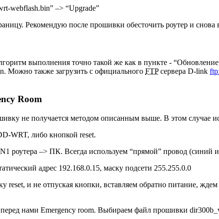
rt-webflash.bin” –> “Upgrade”
траницу. Рекомендую после прошивки обесточить роутер и снова в
лгоритм выполнения точно такой же как в пункте - “Обновлени
in. Можно также загрузить с официального
FTP
сервера D-link
ft
ency Room
ошивку не получается методом описанным выше. В этом случае 
 DD-WRT, либо кнопкой reset.
LAN1 роутера –> ПК. Всегда используем “прямой” провод (синий и
атический адрес 192.168.0.15, маску подсети 255.255.0.0
 reset, и не отпуская кнопки, вставляем обратно питание, ждем 
перед нами Emergency room. Выбираем файл прошивки dir300b_v