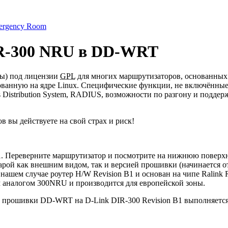
ergency Room
IR-300 NRU в DD-WRT
мы) под лицензии
GPL
для многих маршрутизаторов, основанных 
ованную на ядре Linux. Специфические функции, не включённы
ess Distribution System, RADIUS, возможности по разгону и под
вы действуете на свой страх и риск!
В1. Переверните маршрутизатор и посмотрите на нижнюю поверхно
тарой как внешним видом, так и версией прошивки (начинается о
 нашем случае роутер H/W Revision B1 и основан на чипе Ralink 
ым аналогом 300NRU и производится для европейской зоны.
 прошивки DD-WRT на D-Link DIR-300 Revision B1 выполняется 