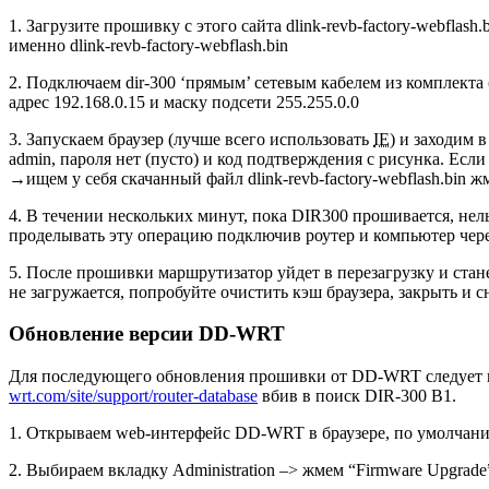
1. Загрузите прошивку с этого сайта dlink-revb-factory-webflas
именно dlink-revb-factory-webflash.bin
2. Подключаем dir-300 ‘прямым’ сетевым кабелем из комплекта
адрес 192.168.0.15 и маску подсети 255.255.0.0
3. Запускаем браузер (лучше всего использовать
IE
) и заходим 
admin, пароля нет (пусто) и код подтверждения с рисунка. Есл
→ищем у себя скачанный файл dlink-revb-factory-webflash.bin ж
4. В течении нескольких минут, пока DIR300 прошивается, нел
проделывать эту операцию подключив роутер и компьютер чере
5. После прошивки маршрутизатор уйдет в перезагрузку и стан
не загружается, попробуйте очистить кэш браузера, закрыть и 
Обновление версии DD-WRT
Для последующего обновления прошивки от DD-WRT следует испол
wrt.com/site/support/router-database
вбив в поиск DIR-300 B1.
1. Открываем web-интерфейс DD-WRT в браузере, по умолчанию
2. Выбираем вкладку Administration –> жмем “Firmware Upgrade