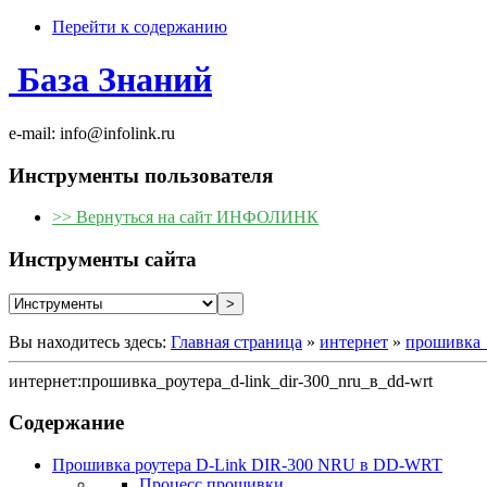
Перейти к содержанию
База Знаний
e-mail: info@infolink.ru
Инструменты пользователя
>> Вернуться на сайт ИНФОЛИНК
Инструменты сайта
Вы находитесь здесь:
Главная страница
»
интернет
»
прошивка_р
интернет:прошивка_роутера_d-link_dir-300_nru_в_dd-wrt
Содержание
Прошивка роутера D-Link DIR-300 NRU в DD-WRT
Процесс прошивки