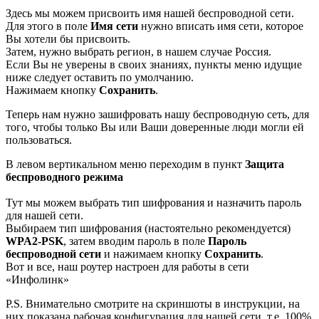
Здесь мы можем присвоить имя нашей беспроводной сети.
Для этого в поле
Имя сети
нужно вписать имя сети, которое
Вы хотели бы присвоить.
Затем, нужно выбрать регион, в нашем случае Россия.
Если Вы не уверены в своих знаниях, пункты меню идущие
ниже следует оставить по умолчанию.
Нажимаем кнопку
Сохранить
.
Теперь нам нужно зашифровать нашу беспроводную сеть, для
того, чтобы только Вы или Ваши доверенные люди могли ей
пользоваться.
В левом вертикальном меню переходим в пункт
Защита
беспроводного режима
Тут мы можем выбрать тип шифрования и назначить пароль
для нашей сети.
Выбираем тип шифрования (настоятельно рекомендуется)
WPA2-PSK
, затем вводим пароль в поле
Пароль
беспроводной сети
и нажимаем кнопку
Сохранить
.
Вот и все, наш роутер настроен для работы в сети
«Инфолинк»
P.S. Внимательно смотрите на скриншоты в инструкции, на
них показана рабочая конфигурация для нашей сети, т.е. 100%