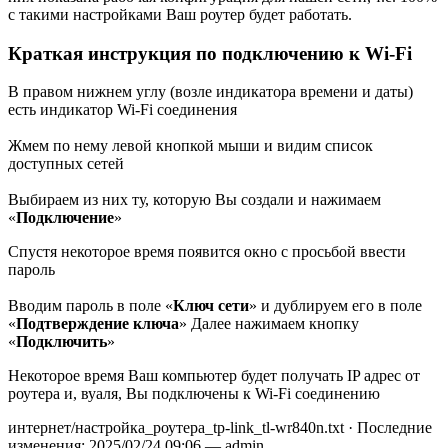
с такими настройками Ваш роутер будет работать.
Краткая инструкция по подключению к Wi-Fi
В правом нижнем углу (возле индикатора времени и даты)
есть индикатор Wi-Fi соединения
Жмем по нему левой кнопкой мыши и видим список
доступных сетей
Выбираем из них ту, которую Вы создали и нажимаем
«
Подключение
»
Спустя некоторое время появится окно с просьбой ввести
пароль
Вводим пароль в поле «
Ключ сети
» и дублируем его в поле
«
Подтверждение ключа
» Далее нажимаем кнопку
«
Подключить
»
Некоторое время Ваш компьютер будет получать IP адрес от
роутера и, вуаля, Вы подключены к Wi-Fi соединению
интернет/настройка_роутера_tp-link_tl-wr840n.txt · Последние
изменения: 2025/02/24 09:06 — admin